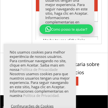
Nós usamos cookies para melhor
experiência de nossos usuários.
Para continuar navegando no site,
Para información complementaria sobre
clique em Aceitar. Saiba mais em
nossa
Política de Privacidade
nuestros cursos y servicios
Nosotros usamos cookies para que
nuestros usuarios tengan una mejor
experiencia. Para seguir navegando
en este sitio, haga clic en Aceptar.
Informaciones complementarias en
nuestra
Política de Privacidad.
Configurações de Cookies
FALE CONOSCO: