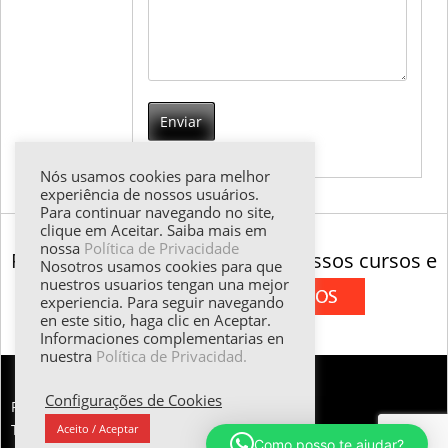
Nós usamos cookies para melhor
experiência de nossos usuários.
Para continuar navegando no site,
clique em Aceitar. Saiba mais em
nossa
Política de Privacidade
Para mais informações sobre nossos cursos e
Nosotros usamos cookies para que
nuestros usuarios tengan una mejor
experiencia. Para seguir navegando
serviços
en este sitio, haga clic en Aceptar.
Informaciones complementarias en
nuestra
Política de Privacidad.
Configurações de Cookies
FALE CONOSCO:
Tel.: (55 11) 98374.5258 | Email: esther@emilani.com.br
Aceito / Aceptar
Como posso te ajudar?