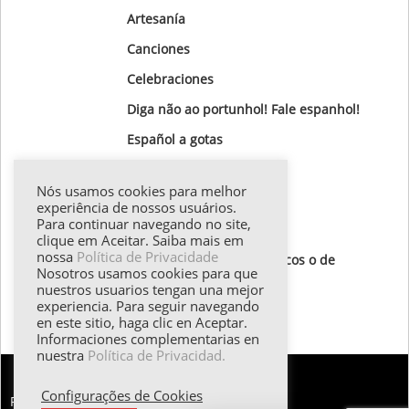
Artesanía
Canciones
Celebraciones
Diga não ao portunhol! Fale espanhol!
Gastronomía
Nós usamos cookies para melhor
Gotas Gramaticales
experiência de nossos usuários.
Para continuar navegando no site,
Lugares para visitar
clique em Aceitar. Saiba mais em
nossa
Política de Privacidade
Textos de autores hispánicos o de
Nosotros usamos cookies para que
destaque
nuestros usuarios tengan una mejor
experiencia. Para seguir navegando
Todos los textos
en este sitio, haga clic en Aceptar.
Informaciones complementarias en
nuestra
Política de Privacidad.
Configurações de Cookies
FALE CONOSCO: