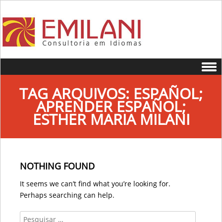
Skip to content
TAG ARQUIVOS:
ESPAÑOL;
APRENDER ESPAÑOL;
ESTHER MARIA MILANI
NOTHING FOUND
It seems we can’t find what you’re looking for.
Perhaps searching can help.
Search