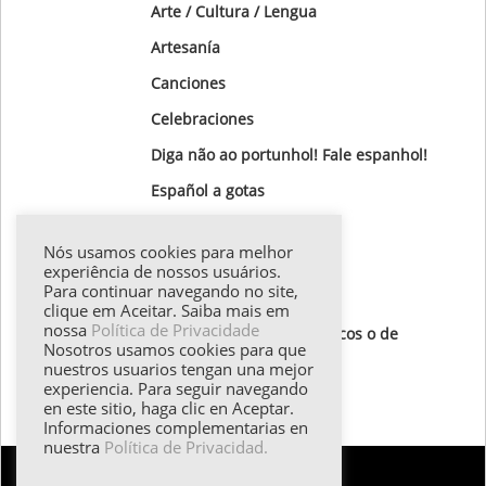
Arte / Cultura / Lengua
Artesanía
Canciones
Celebraciones
Diga não ao portunhol! Fale espanhol!
Gastronomía
Nós usamos cookies para melhor
Gotas Gramaticales
experiência de nossos usuários.
Para continuar navegando no site,
Lugares para visitar
clique em Aceitar. Saiba mais em
nossa
Política de Privacidade
Textos de autores hispánicos o de
Nosotros usamos cookies para que
destaque
nuestros usuarios tengan una mejor
experiencia. Para seguir navegando
Todos los textos
en este sitio, haga clic en Aceptar.
Informaciones complementarias en
nuestra
Política de Privacidad.