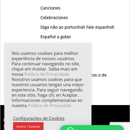
Canciones
Celebraciones
Diga não ao portunhol! Fale espanhol!
Gastronomía
Nós usamos cookies para melhor
Gotas Gramaticales
experiência de nossos usuários.
Para continuar navegando no site,
Lugares para visitar
clique em Aceitar. Saiba mais em
nossa
Política de Privacidade
Textos de autores hispánicos o de
Nosotros usamos cookies para que
destaque
nuestros usuarios tengan una mejor
experiencia. Para seguir navegando
Todos los textos
en este sitio, haga clic en Aceptar.
Informaciones complementarias en
nuestra
Política de Privacidad.
Configurações de Cookies
FALE CONOSCO:
Tel.: (55 11) 98374.5258 | Email: esther@emilani.com.br
Aceito / Aceptar