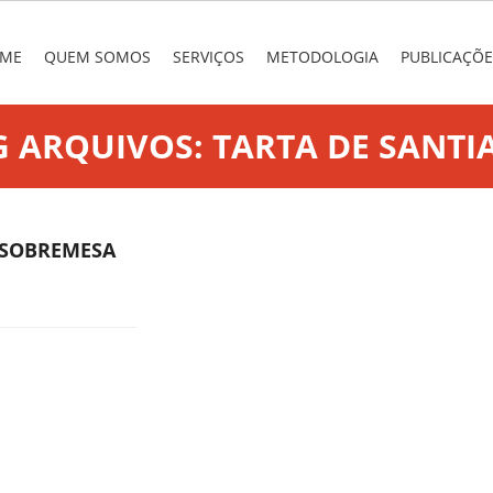
nu
 TO CONTENT
ME
QUEM SOMOS
SERVIÇOS
METODOLOGIA
PUBLICAÇÕE
G ARQUIVOS:
TARTA DE SANTI
X SOBREMESA