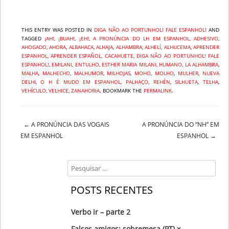
THIS ENTRY WAS POSTED IN
DIGA NÃO AO PORTUNHOL! FALE ESPANHOL!
AND
TAGGED
¡AH!
,
¡BUAH!
,
¡EH!
,
A PRONÚNCIA DO LH EM ESPANHOL
,
ADHESIVO
,
AHOGADO
,
AHORA
,
ALBAHACA
,
ALHAJA
,
ALHAMBRA
,
ALHELÍ
,
ALHUCEMA
,
APRENDER
ESPANHOL
,
APRENDER ESPAÑOL
,
CACAHUETE
,
DIGA NÃO AO PORTUNHOL! FALE
ESPANHOL!
,
EMILANI
,
ENTULHO
,
ESTHER MARIA MILANI
,
HUMANO
,
LA ALHAMBRA
,
MALHA
,
MALHECHO
,
MALHUMOR
,
MILHOJAS
,
MOHO
,
MOLHO
,
MULHER
,
NUEVA
DELHI
,
O H É MUDO EM ESPANHOL
,
PALHAÇO
,
REHÉN
,
SILHUETA
,
TELHA
,
VEHÍCULO
,
VELHICE
,
ZANAHORIA
. BOOKMARK THE
PERMALINK
.
←
A PRONÚNCIA DAS VOGAIS
A PRONÚNCIA DO “NH” EM
Post navigation
EM ESPANHOL
ESPANHOL
→
Search
POSTS RECENTES
Verbo ir – parte 2
Falsos amigos: sobremesa (PT) x