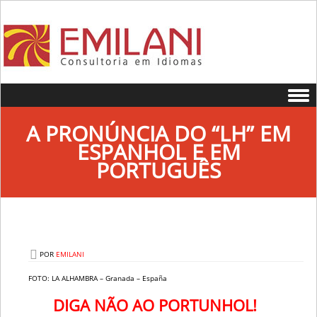
Skip to content
A PRONÚNCIA DO “LH” EM
ESPANHOL E EM
PORTUGUÊS
POR
EMILANI
FOTO: LA ALHAMBRA – Granada – España
DIGA NÃO AO PORTUNHOL!