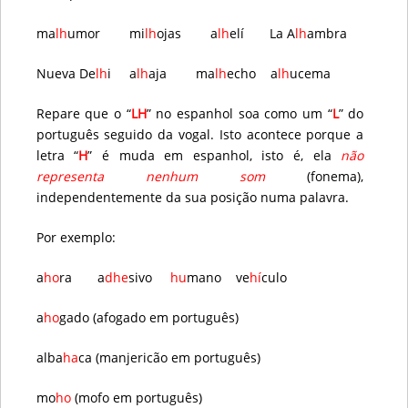
ma
lh
umor mi
lh
ojas a
lh
elí La A
lh
ambra
Nueva De
lh
i a
lh
aja ma
lh
echo a
lh
ucema
Repare que o “
L
H
” no espanhol soa como um “
L
” do
português seguido da vogal. Isto acontece porque a
letra “
H
” é muda em espanhol, isto é, ela
não
representa nenhum som
(fonema),
independentemente da sua posição numa palavra.
Por exemplo:
a
ho
ra a
dhe
sivo
hu
mano ve
hí
culo
a
ho
gado (afogado em português)
alba
ha
ca (manjericão em português)
mo
ho
(mofo em português)