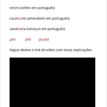
re
hé
n (refém em português)
caca
hue
te (amendoim em português)
zana
ho
ria (cenoura em português)
¡
ah
! ¡
eh
! ¡
buah
!
Segue abaixo o link do vídeo com essas explicações.