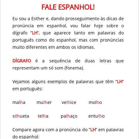
FALE ESPANHOL!
Eu sou a Esther e, dando prosseguimento às dicas de
pronúncia em espanhol, vou falar hoje sobre o
dígrafo “
LH
”, que aparece tanto em palavras do
português como do espanhol, mas com pronúncias
muito diferentes em ambos os idiomas.
DÍGRAFO
é a sequência de duas letras que
representam um só som (fonema).
Vejamos alguns exemplos de palavras que têm “
LH
”
em português:
ma
lh
a mu
lh
er ve
lh
ice mo
lh
o
si
lh
ueta te
lh
a pa
lh
aço entu
lh
o
Compare agora com a pronúncia do “
LH
” em palavras
do espanhol: