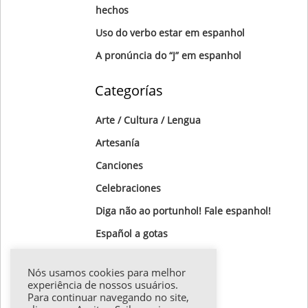
hechos
Uso do verbo estar em espanhol
A pronúncia do “J” em espanhol
Categorías
Arte / Cultura / Lengua
Artesanía
Canciones
Celebraciones
Diga não ao portunhol! Fale espanhol!
Gastronomía
Nós usamos cookies para melhor
Gotas Gramaticales
experiência de nossos usuários.
Para continuar navegando no site,
Lugares para visitar