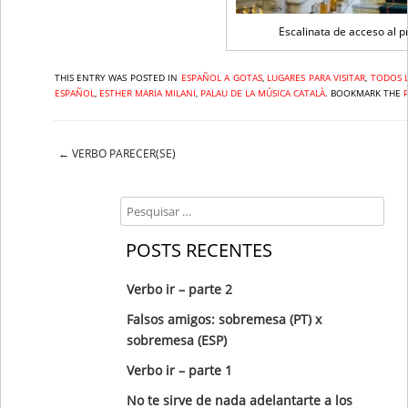
Escalinata de acceso al p
THIS ENTRY WAS POSTED IN
,
LUGARES PARA VISITAR
,
TODOS 
ESPAÑOL
,
ESTHER MARIA MILANI
,
PALAU DE LA MÚSICA CATALÀ
. BOOKMARK THE
←
VERBO PARECER(SE)
Post navigation
Search
POSTS RECENTES
Verbo ir – parte 2
Falsos amigos: sobremesa (PT) x
sobremesa (ESP)
Verbo ir – parte 1
No te sirve de nada adelantarte a los