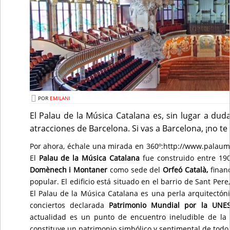
POR
EMILANI
El Palau de la Música Catalana es, sin lugar a dud
atracciones de Barcelona. Si vas a Barcelona, ¡no te 
Por ahora, échale una mirada en 360º:http://www.pala
El
Palau de la Música Catalana
fue construido entre 19
Domènech i Montaner
como sede del
Orfeó Català,
finan
popular. El edificio está situado en el barrio de Sant Pe
El Palau de la Música Catalana es una perla arquitectón
conciertos declarada
Patrimonio Mundial por la UNE
actualidad es un punto de encuentro ineludible de la 
constituye un patrimonio simbólico y sentimental de todo 