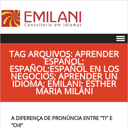
Skip to content
TAG ARQUIVOS:
APRENDER
ESPAÑOL;
ESPAÑOL;ESPAÑOL EN LOS
NEGOCIOS; APRENDER UN
IDIOMA; EMILANI; ESTHER
MARIA MILANI
A DIFERENÇA DE PRONÚNCIA ENTRE “TI” E
“CHI”