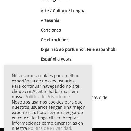
Arte / Cultura / Lengua
Artesanía
Canciones
Celebraciones
Diga não ao portunhol! Fale espanhol!
Gastronomía
Nós usamos cookies para melhor
Gotas Gramaticales
experiência de nossos usuários.
Para continuar navegando no site,
Lugares para visitar
clique em Aceitar. Saiba mais em
nossa
Política de Privacidade
Textos de autores hispánicos o de
Nosotros usamos cookies para que
destaque
nuestros usuarios tengan una mejor
experiencia. Para seguir navegando
Todos los textos
en este sitio, haga clic en Aceptar.
Informaciones complementarias en
nuestra
Política de Privacidad.