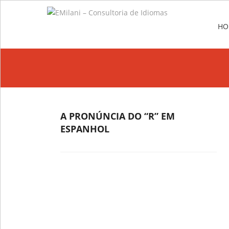
Me
SKIP
HO
A PRONÚNCIA DO “R” EM
ESPANHOL