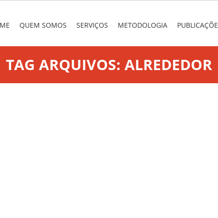
nu
 TO CONTENT
ME
QUEM SOMOS
SERVIÇOS
METODOLOGIA
PUBLICAÇÕE
TAG ARQUIVOS:
ALREDEDOR