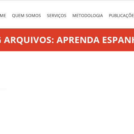
nu
 TO CONTENT
ME
QUEM SOMOS
SERVIÇOS
METODOLOGIA
PUBLICAÇÕE
G ARQUIVOS:
APRENDA ESPAN