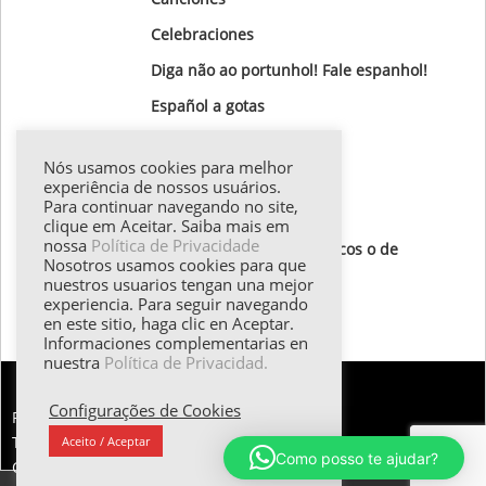
Celebraciones
Diga não ao portunhol! Fale espanhol!
Gastronomía
Nós usamos cookies para melhor
Gotas Gramaticales
experiência de nossos usuários.
Para continuar navegando no site,
Lugares para visitar
clique em Aceitar. Saiba mais em
nossa
Política de Privacidade
Textos de autores hispánicos o de
Nosotros usamos cookies para que
destaque
nuestros usuarios tengan una mejor
experiencia. Para seguir navegando
Todos los textos
en este sitio, haga clic en Aceptar.
Informaciones complementarias en
nuestra
Política de Privacidad.
Configurações de Cookies
FALE CONOSCO:
Tel.: (55 11) 98374.5258 | Email: esther@emilani.com.br
Aceito / Aceptar
Como posso te ajudar?
Copyright 2025 - EMilani Consultoria em Idiomas