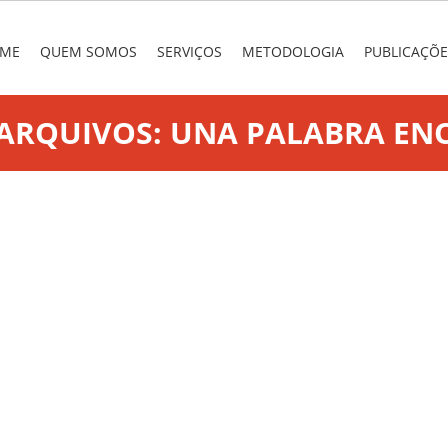
nu
 TO CONTENT
ME
QUEM SOMOS
SERVIÇOS
METODOLOGIA
PUBLICAÇÕE
 ARQUIVOS:
UNA PALABRA EN