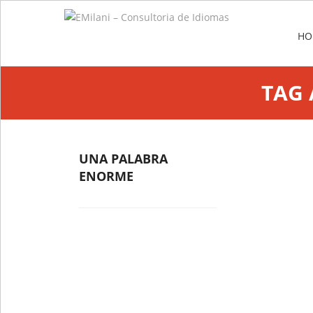
Me
SKIP
HO
TAG
UNA PALABRA
ENORME