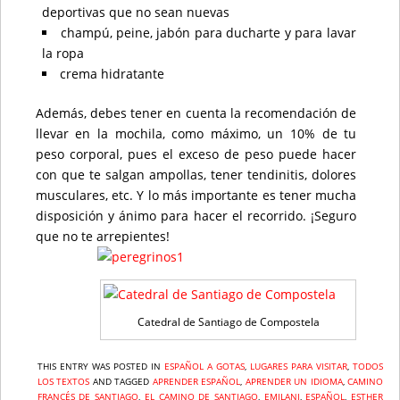
deportivas que no sean nuevas
champú, peine, jabón para ducharte y para lavar
la ropa
crema hidratante
Además, debes tener en cuenta la recomendación de
llevar en la mochila, como máximo, un 10% de tu
peso corporal, pues el exceso de peso puede hacer
con que te salgan ampollas, tener tendinitis, dolores
musculares, etc. Y lo más importante es tener mucha
disposición y ánimo para hacer el recorrido. ¡Seguro
que no te arrepientes!
Catedral de Santiago de Compostela
THIS ENTRY WAS POSTED IN
,
LUGARES PARA VISITAR
,
TODOS
LOS TEXTOS
AND TAGGED
APRENDER ESPAÑOL
,
APRENDER UN IDIOMA
,
CAMINO
FRANCÉS DE SANTIAGO
,
EL CAMINO DE SANTIAGO
,
EMILANI
,
ESPAÑOL
,
ESTHER