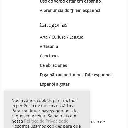
Uso do verbo estar em espanhol
A pronúncia do “J” em espanhol
Categorías
Arte / Cultura / Lengua
Artesanía
Canciones
Celebraciones
Diga não ao portunhol! Fale espanhol!
Gastronomía
Nós usamos cookies para melhor
Gotas Gramaticales
experiência de nossos usuários.
Para continuar navegando no site,
Lugares para visitar
clique em Aceitar. Saiba mais em
nossa
Política de Privacidade
Textos de autores hispánicos o de
Nosotros usamos cookies para que