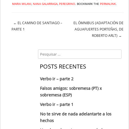
MARIA MILANI
,
NANA GALARRAGA
,
PEREGRINO
. BOOKMARK THE
PERMALINK
.
←
EL CAMINO DE SANTIAGO –
EL ÓMNIBUS (ADAPTACIÓN DE
Post navigation
PARTE 1
AGUAFUERTES PORTEÑAS, DE
ROBERTO ARLT)
→
Search
POSTS RECENTES
Verbo ir – parte 2
Falsos amigos: sobremesa (PT) x
sobremesa (ESP)
Verbo ir – parte 1
No te sirve de nada adelantarte a los
hechos