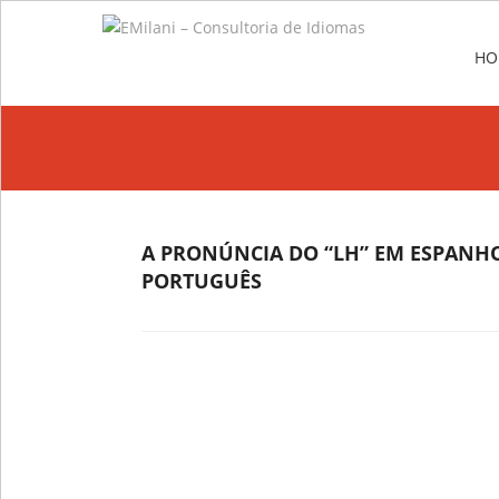
Me
SKIP
HO
A PRONÚNCIA DO “LH” EM ESPANHO
PORTUGUÊS