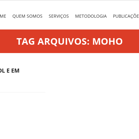
nu
 TO CONTENT
ME
QUEM SOMOS
SERVIÇOS
METODOLOGIA
PUBLICAÇÕE
TAG ARQUIVOS:
MOHO
L E EM