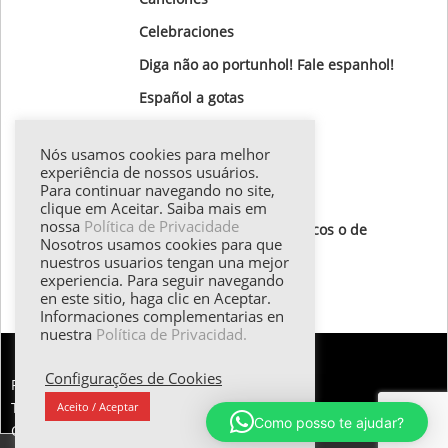
Celebraciones
Diga não ao portunhol! Fale espanhol!
Gastronomía
Nós usamos cookies para melhor
Gotas Gramaticales
experiência de nossos usuários.
Para continuar navegando no site,
Lugares para visitar
clique em Aceitar. Saiba mais em
nossa
Política de Privacidade
Textos de autores hispánicos o de
Nosotros usamos cookies para que
destaque
nuestros usuarios tengan una mejor
experiencia. Para seguir navegando
Todos los textos
en este sitio, haga clic en Aceptar.
Informaciones complementarias en
nuestra
Política de Privacidad.
Configurações de Cookies
FALE CONOSCO:
Tel.: (55 11) 98374.5258 | Email: esther@emilani.com.br
Aceito / Aceptar
Como posso te ajudar?
Copyright 2025 - EMilani Consultoria em Idiomas